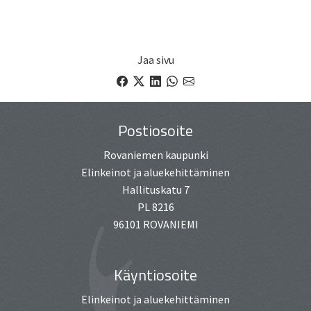
Jaa sivu
Facebook
X
LinkedIn
WhatsApp
email
Postiosoite
Rovaniemen kaupunki
Elinkeinot ja aluekehittäminen
Hallituskatu 7
PL 8216
96101 ROVANIEMI
Käyntiosoite
Elinkeinot ja aluekehittäminen