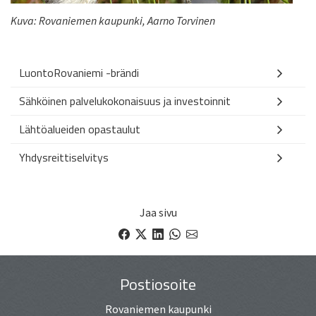
Kuva: Rovaniemen kaupunki, Aarno Torvinen
LuontoRovaniemi -brändi
Sähköinen palvelukokonaisuus ja investoinnit
Lähtöalueiden opastaulut
Yhdysreittiselvitys
Jaa sivu
Facebook
X
LinkedIn
WhatsApp
email
Postiosoite
Rovaniemen kaupunki