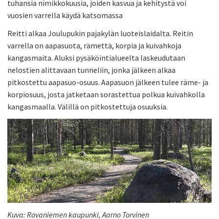
tuhansia nimikkokuusia, joiden kasvua ja kehitystä voi
vuosien varrella käydä katsomassa
Reitti alkaa Joulupukin pajakylän luoteislaidalta. Reitin
varrella on aapasuota, rämettä, korpia ja kuivahkoja
kangasmaita. Aluksi pysäköintialueelta laskeudutaan
nelostien alittavaan tunneliin, jonka jälkeen alkaa
pitkostettu aapasuo-osuus. Aapasuon jälkeen tulee räme- ja
korpiosuus, josta jatketaan sorastettua polkua kuivahkolla
kangasmaalla. Välillä on pitkostettuja osuuksia.
Kuva: Rovaniemen kaupunki, Aarno Torvinen