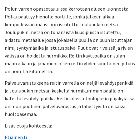
Polun varren opastetauluissa kerrotaan alueen luonnosta.
Polku päättyy hienolle portille, jonka jälkeen alkaa
kumpuilevaan maastoon istutettu Joulupukin metsä.
Joulupukin metsä on tuhansista kuusipuista istutettu,
aidattu metsäalue jossa jokaisella puulla on puun istuttajan
nimi, syntymäaika ja istutuspäivä. Puut ovat riveissä ja rivien
välissä on hoidettu nurmikko. Reitin käyttöaika on sulan
maan aikaan ja janamuotoisen reitin yhdensuuntainen pituus
on noin 1,5 kilometriä.
Palveluvarustuksena reitin varrella on neljä levähdyspenkkiä
ja Joulupukin metsän keskellä nurmikummun päällä on
katettu levähdyspaikka. Reitin alussa Joulupukin pajakylässä
on monipuolinen palveluvarustus ja lähettyvillä on kaksi
huoltoasemaa.
Lisätietoja kohteesta:
Etiäinen.fi