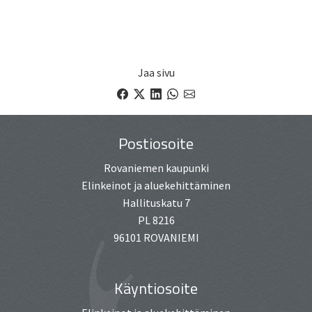
Jaa sivu
Facebook
X
LinkedIn
WhatsApp
email
Postiosoite
Rovaniemen kaupunki
Elinkeinot ja aluekehittäminen
Hallituskatu 7
PL 8216
96101 ROVANIEMI
Käyntiosoite