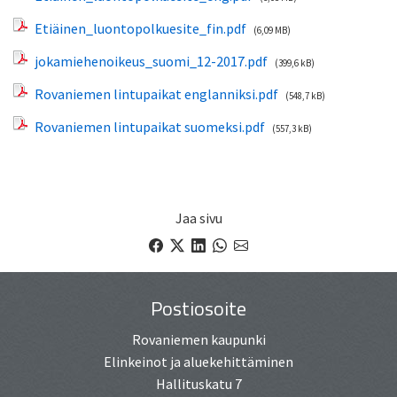
Etiäinen_luontopolkuesite_fin.pdf
(6,09 MB)
jokamiehenoikeus_suomi_12-2017.pdf
(399,6 kB)
Rovaniemen lintupaikat englanniksi.pdf
(548,7 kB)
Rovaniemen lintupaikat suomeksi.pdf
(557,3 kB)
Jaa sivu
Facebook
X
LinkedIn
WhatsApp
email
Postiosoite
Rovaniemen kaupunki
Elinkeinot ja aluekehittäminen
Hallituskatu 7