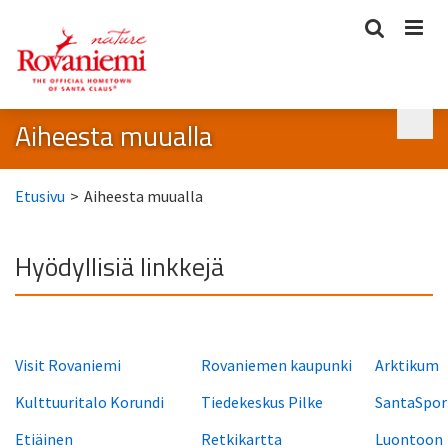
Aiheesta muualla
Etusivu
>
Aiheesta muualla
Hyödyllisiä linkkejä
Visit Rovaniemi
Rovaniem
en kaupunki
Arktikum
Kulttuuritalo Korundi
Tiedekeskus Pilke
SantaSpor
Etiäinen
Retkikartta
Luontoon