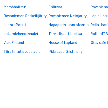
Metsähallitus
Eräluvat
Rovanieme
Rovaniemen Retkeilijät ry
Rovaniemen Melojat ry
Lapin lint
LuontoPortti
Napapiirin luontokansio
Reila -han
Jokamiehenoikeudet
Turvallisesti Lapissa
Rollo MTB
Visit Finland
House of Lapland
Stay safe 
Tiira lintutietopalvelu
Pidä Lappi Siistinä ry