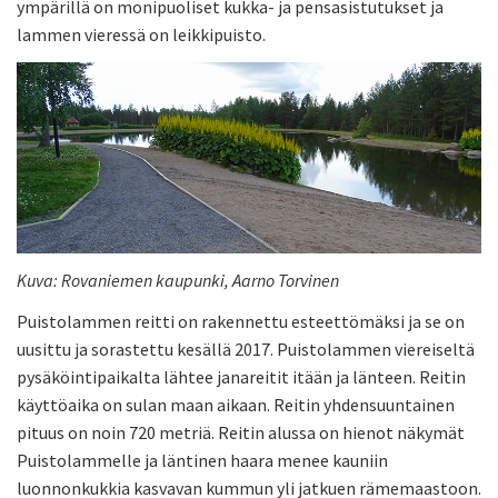
ympärillä on monipuoliset kukka- ja pensasistutukset ja
lammen vieressä on leikkipuisto.
Kuva: Rovaniemen kaupunki, Aarno Torvinen
Puistolammen reitti on rakennettu esteettömäksi ja se on
uusittu ja sorastettu kesällä 2017. Puistolammen viereiseltä
pysäköintipaikalta lähtee janareitit itään ja länteen. Reitin
käyttöaika on sulan maan aikaan. Reitin yhdensuuntainen
pituus on noin 720 metriä. Reitin alussa on hienot näkymät
Puistolammelle ja läntinen haara menee kauniin
luonnonkukkia kasvavan kummun yli jatkuen rämemaastoon.