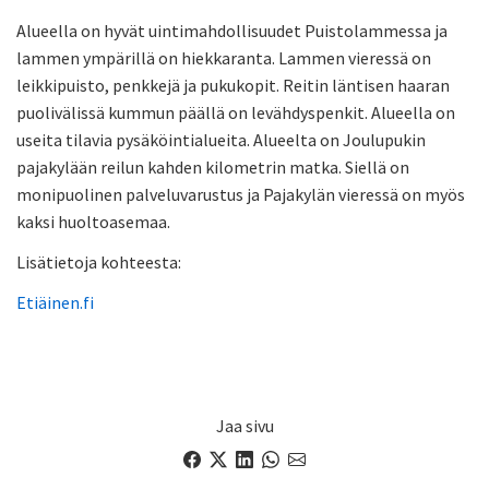
Alueella on hyvät uintimahdollisuudet Puistolammessa ja
lammen ympärillä on hiekkaranta. Lammen vieressä on
leikkipuisto, penkkejä ja pukukopit. Reitin läntisen haaran
puolivälissä kummun päällä on levähdyspenkit. Alueella on
useita tilavia pysäköintialueita. Alueelta on Joulupukin
pajakylään reilun kahden kilometrin matka. Siellä on
monipuolinen palveluvarustus ja Pajakylän vieressä on myös
kaksi huoltoasemaa.
Lisätietoja kohteesta:
Etiäinen.fi
Jaa sivu
Facebook
X
LinkedIn
WhatsApp
email