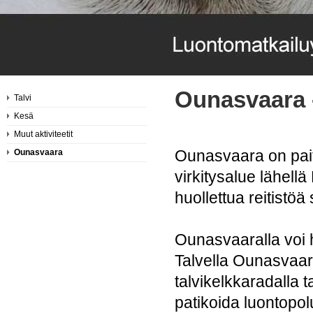
Ounasvaara - 
Talvi
Kesä
Muut aktiviteetit
Ounasvaara on pait
Ounasvaara
virkitysalue lähel
huollettua reitistö
Ounasvaaralla voi h
Talvella Ounasvaara
talvikelkkaradalla 
patikoida luontopolu