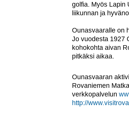
golfia. Myös Lapin 
liikunnan ja hyvän
Ounasvaaralle on h
Jo vuodesta 1927 O
kohokohta aivan R
pitkäksi aikaa.
Ounasvaaran aktivite
Rovaniemen Matkail
verkkopalvelun
www
http://www.visitrov