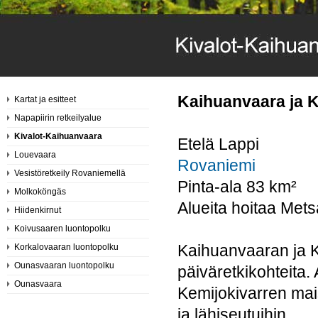
Kaihuanvaara ja K
Kartat ja esitteet
Napapiirin retkeilyalue
Kivalot-Kaihuanvaara
Etelä Lappi
Louevaara
Rovaniemi
Vesistöretkeily Rovaniemellä
Pinta-ala 83 km²
Molkoköngäs
Alueita hoitaa Mets
Hiidenkirnut
Koivusaaren luontopolku
Kaihuanvaaran ja Ki
Korkalovaaran luontopolku
Ounasvaaran luontopolku
päiväretkikohteita.
Ounasvaara
Kemijokivarren mai
ja lähiseutuihin.