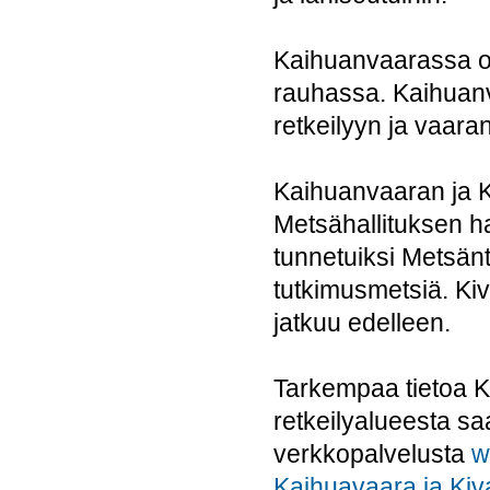
Kaihuanvaarassa on
rauhassa. Kaihuanva
retkeilyyn ja vaara
Kaihuanvaaran ja Kiv
Metsähallituksen h
tunnetuiksi Metsän
tutkimusmetsiä. Kiv
jatkuu edelleen.
Tarkempaa tietoa K
retkeilyalueesta sa
verkkopalvelusta
w
Kaihuavaara ja Kiv